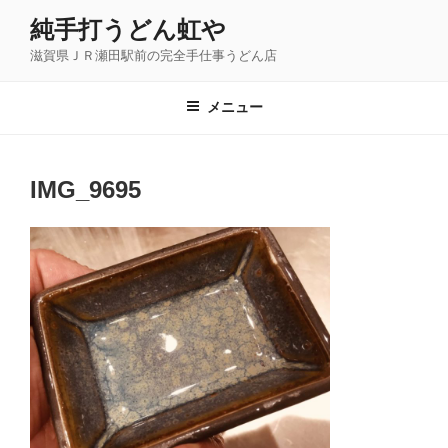
コ
純手打うどん虹や
ン
滋賀県ＪＲ瀬田駅前の完全手仕事うどん店
テ
ン
ツ
メニュー
へ
ス
キ
IMG_9695
ッ
プ