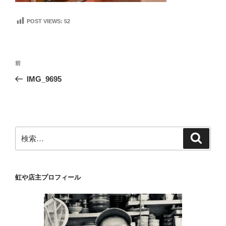
POST VIEWS:
52
投
前
前
稿
の
IMG_9695
ナ
投
ビ
稿
ゲ
ー
検
検
シ
索
索:
ョ
ン
虹や店主プロフィール