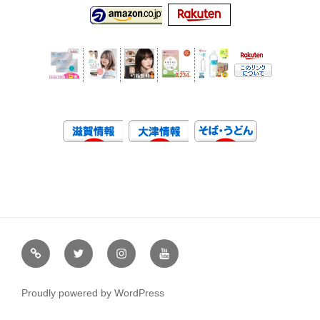
虹
Ｘ
イ
ユ
や
（エ
ン
ー
通
ッ
ス
チ
Proudly powered by WordPress
販
ク
タ
ュ