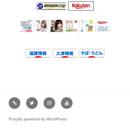
虹
Ｘ
イ
ユ
や
（エ
ン
ー
通
ッ
ス
チ
Proudly powered by WordPress
販
ク
タ
ュ