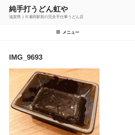
コ
純手打うどん虹や
ン
滋賀県ＪＲ瀬田駅前の完全手仕事うどん店
テ
ン
ツ
メニュー
へ
ス
キ
IMG_9693
ッ
プ