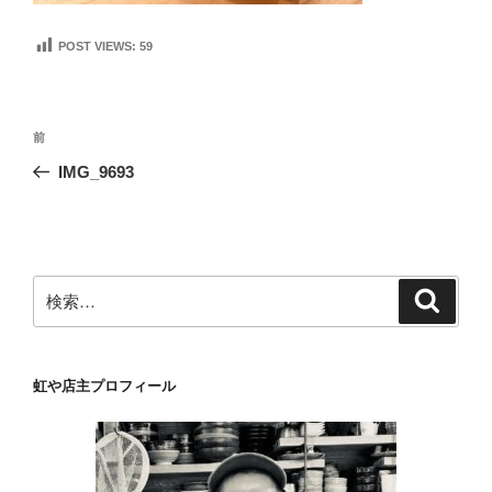
POST VIEWS:
59
投
前
前
稿
の
IMG_9693
ナ
投
ビ
稿
ゲ
ー
検
検
シ
索
索:
ョ
ン
虹や店主プロフィール