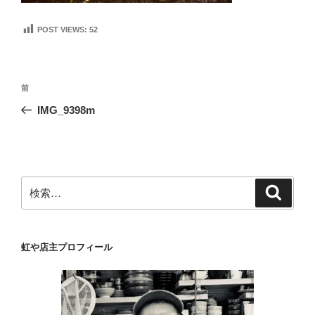
POST VIEWS:
52
投
前
前
稿
の
IMG_9398m
ナ
投
ビ
稿
ゲ
ー
検
検
シ
索
索:
ョ
ン
虹や店主プロフィール