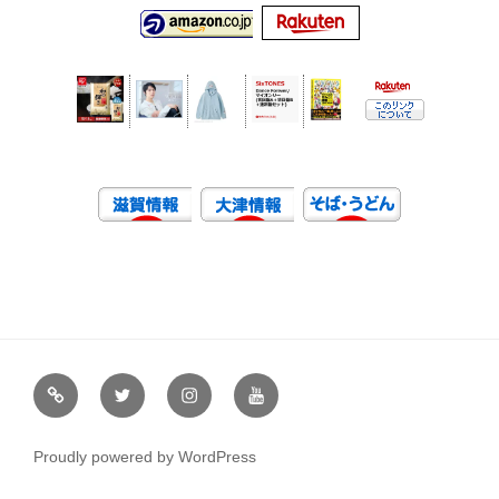
虹
Ｘ
イ
ユ
や
（エ
ン
ー
通
ッ
ス
チ
Proudly powered by WordPress
販
ク
タ
ュ