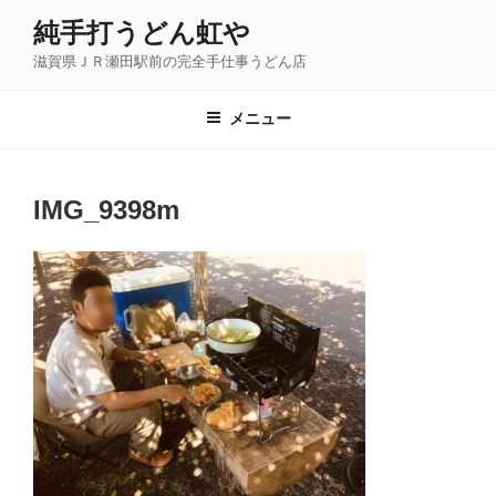
コ
純手打うどん虹や
ン
滋賀県ＪＲ瀬田駅前の完全手仕事うどん店
テ
ン
ツ
メニュー
へ
ス
キ
IMG_9398m
ッ
プ