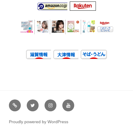
虹
Ｘ
イ
ユ
や
（エ
ン
ー
通
ッ
ス
チ
Proudly powered by WordPress
販
ク
タ
ュ