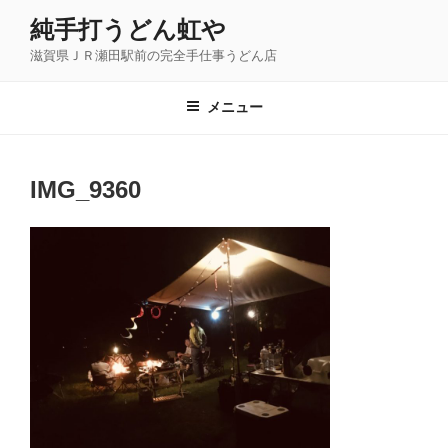
コ
純手打うどん虹や
ン
滋賀県ＪＲ瀬田駅前の完全手仕事うどん店
テ
ン
ツ
メニュー
へ
ス
キ
IMG_9360
ッ
プ