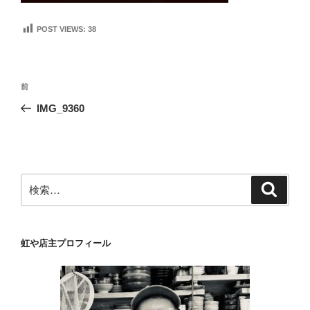
POST VIEWS:
38
投
前
前
稿
の
IMG_9360
ナ
投
ビ
稿
ゲ
ー
検
検
シ
索
索:
ョ
ン
虹や店主プロフィール