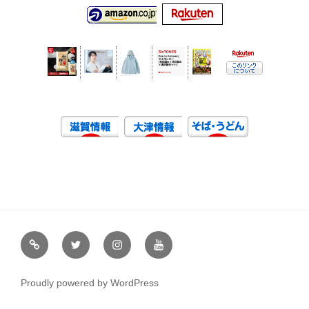
虹
Ｘ
イ
ユ
や
（エ
ン
ー
通
ッ
ス
チ
Proudly powered by WordPress
販
ク
タ
ュ