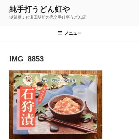
コ
純手打うどん虹や
ン
滋賀県ＪＲ瀬田駅前の完全手仕事うどん店
テ
ン
ツ
メニュー
へ
ス
キ
IMG_8853
ッ
プ