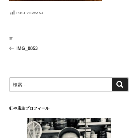
POST VIEWS:
53
投
前
前
稿
の
IMG_8853
ナ
投
ビ
稿
ゲ
ー
検
検
シ
索
索:
ョ
ン
虹や店主プロフィール