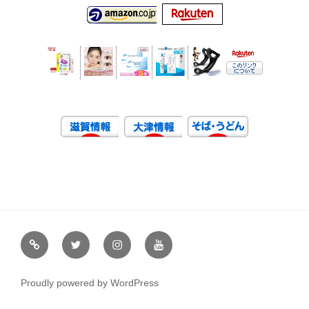
虹
Ｘ
イ
ユ
や
（エ
ン
ー
通
ッ
ス
チ
Proudly powered by WordPress
販
ク
タ
ュ