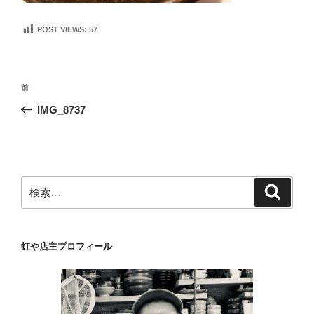
POST VIEWS:
57
投
前
前
稿
の
IMG_8737
ナ
投
ビ
稿
ゲ
ー
検
検
シ
索
索:
ョ
ン
虹や店主プロフィール