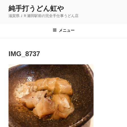
コ
純手打うどん虹や
ン
滋賀県ＪＲ瀬田駅前の完全手仕事うどん店
テ
ン
ツ
メニュー
へ
ス
キ
IMG_8737
ッ
プ