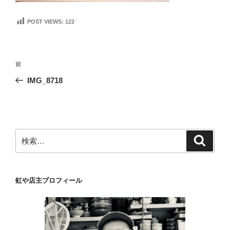
POST VIEWS:
122
投
前
前
稿
の
IMG_8718
ナ
投
ビ
稿
ゲ
ー
検
検
シ
索
索:
ョ
ン
虹や店主プロフィール