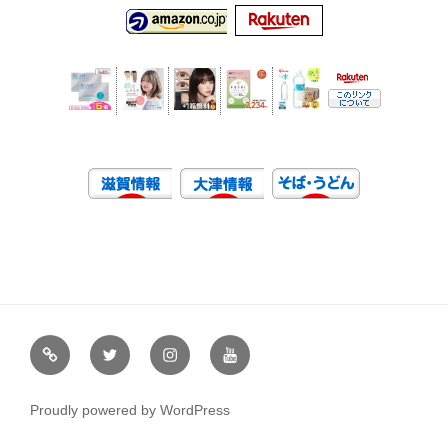
虹
Ｘ
イ
ユ
や
（エ
ン
ー
通
ッ
ス
チ
Proudly powered by WordPress
販
ク
タ
ュ