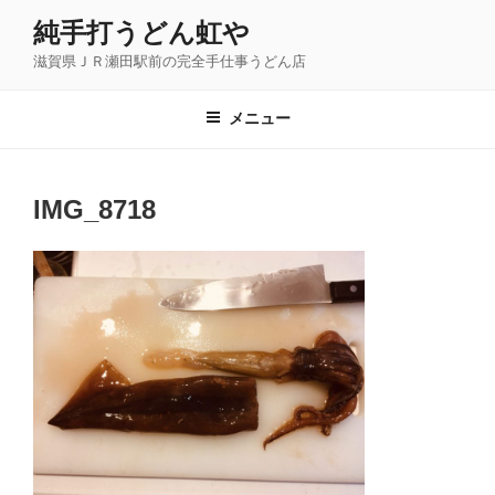
コ
純手打うどん虹や
ン
滋賀県ＪＲ瀬田駅前の完全手仕事うどん店
テ
ン
ツ
メニュー
へ
ス
キ
IMG_8718
ッ
プ