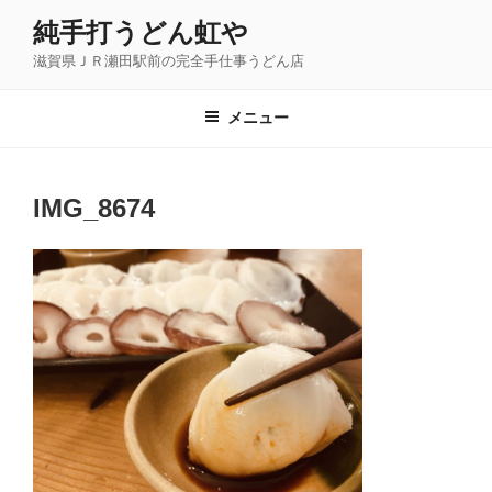
コ
純手打うどん虹や
ン
滋賀県ＪＲ瀬田駅前の完全手仕事うどん店
テ
ン
ツ
メニュー
へ
ス
キ
IMG_8674
ッ
プ