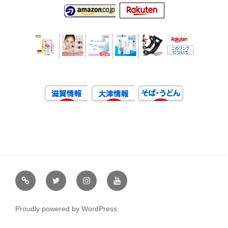
虹
Ｘ
イ
ユ
や
（エ
ン
ー
通
ッ
ス
チ
Proudly powered by WordPress
販
ク
タ
ュ