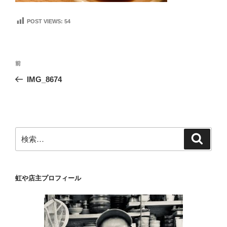
POST VIEWS:
54
投
前
前
稿
の
IMG_8674
ナ
投
ビ
稿
ゲ
ー
検
検
シ
索
索:
ョ
ン
虹や店主プロフィール