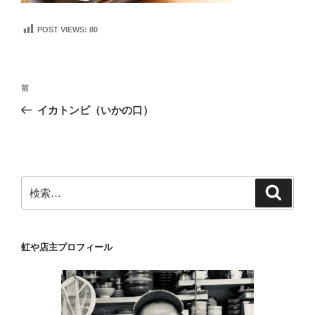
POST VIEWS:
80
投
前
前
稿
の
イカトンビ（いかの口）
ナ
投
ビ
稿
ゲ
ー
検
検
シ
索
索:
ョ
ン
虹や店主プロフィール