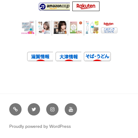
虹
Ｘ
イ
ユ
や
（エ
ン
ー
通
ッ
ス
チ
Proudly powered by WordPress
販
ク
タ
ュ