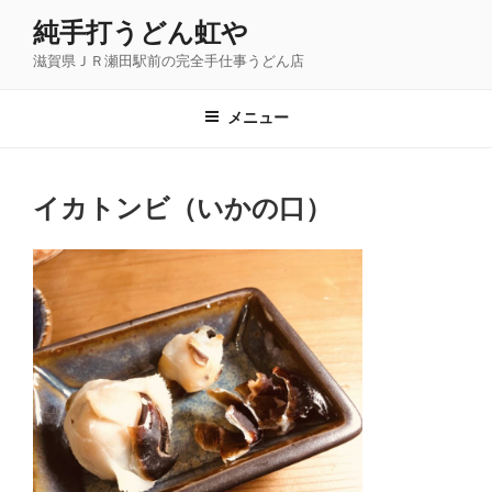
コ
純手打うどん虹や
ン
滋賀県ＪＲ瀬田駅前の完全手仕事うどん店
テ
ン
ツ
メニュー
へ
ス
キ
イカトンビ（いかの口）
ッ
プ