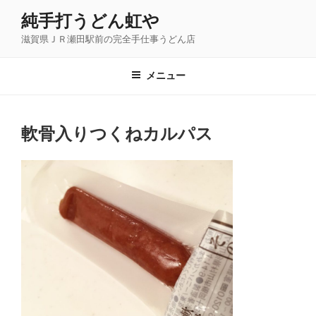
コ
純手打うどん虹や
ン
滋賀県ＪＲ瀬田駅前の完全手仕事うどん店
テ
ン
ツ
メニュー
へ
ス
キ
軟骨入りつくねカルパス
ッ
プ