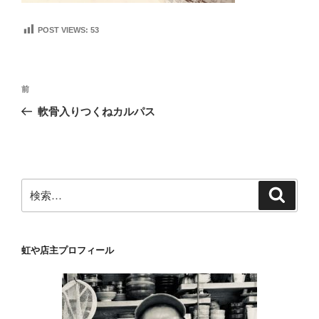
POST VIEWS:
53
投
前
前
稿
の
軟骨入りつくねカルパス
ナ
投
ビ
稿
ゲ
ー
検
検
シ
索
索:
ョ
ン
虹や店主プロフィール