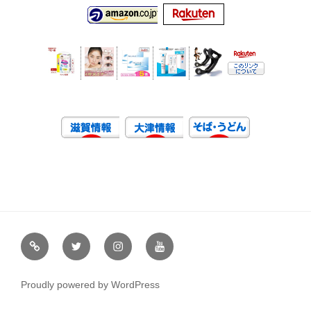
虹
Ｘ
イ
ユ
や
（エ
ン
ー
通
ッ
ス
チ
Proudly powered by WordPress
販
ク
タ
ュ