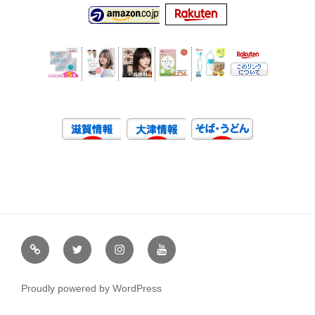
虹
Ｘ
イ
ユ
や
（エ
ン
ー
通
ッ
ス
チ
Proudly powered by WordPress
販
ク
タ
ュ