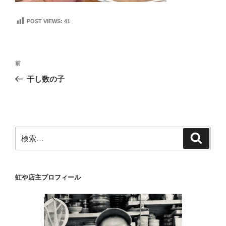
POST VIEWS:
41
投
前
前
稿
の
干し数の子
ナ
投
ビ
稿
ゲ
ー
検
検
シ
索
索:
ョ
ン
虹や店主プロフィール