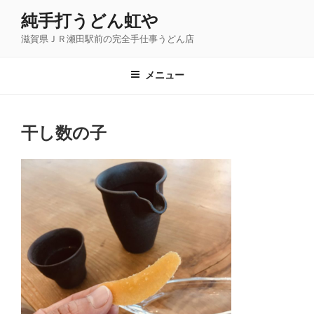
コ
純手打うどん虹や
ン
滋賀県ＪＲ瀬田駅前の完全手仕事うどん店
テ
ン
ツ
メニュー
へ
ス
キ
干し数の子
ッ
プ