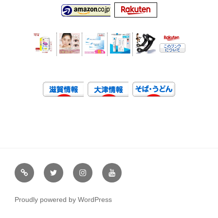
虹
Ｘ
イ
ユ
や
（エ
ン
ー
通
ッ
ス
チ
Proudly powered by WordPress
販
ク
タ
ュ