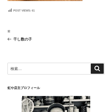
POST VIEWS:
61
投
前
前
稿
の
干し数の子
ナ
投
ビ
稿
ゲ
ー
検
検
シ
索
索:
ョ
ン
虹や店主プロフィール