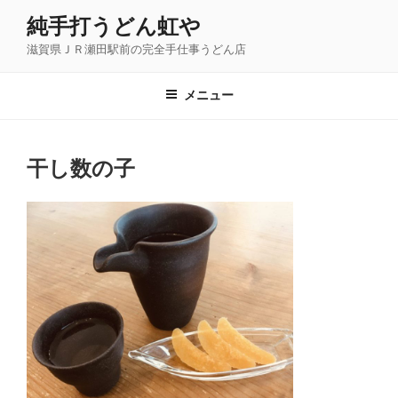
コ
純手打うどん虹や
ン
滋賀県ＪＲ瀬田駅前の完全手仕事うどん店
テ
ン
ツ
メニュー
へ
ス
キ
干し数の子
ッ
プ