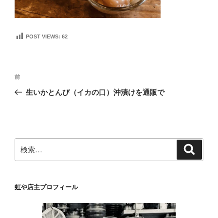
POST VIEWS:
62
投
前
前
稿
の
生いかとんび（イカの口）沖漬けを通販で
ナ
投
ビ
稿
ゲ
ー
検
検
シ
索
索:
ョ
ン
虹や店主プロフィール