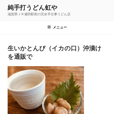
コ
純手打うどん虹や
ン
滋賀県ＪＲ瀬田駅前の完全手仕事うどん店
テ
ン
ツ
メニュー
へ
ス
キ
生いかとんび（イカの口）沖漬け
ッ
を通販で
プ