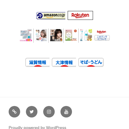
虹
Ｘ
イ
ユ
や
（エ
ン
ー
通
ッ
ス
チ
Proudly powered by WordPress