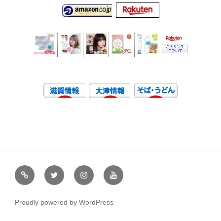
虹
Ｘ
イ
ユ
や
（エ
ン
ー
通
ッ
ス
チ
Proudly powered by WordPress
販
ク
タ
ュ