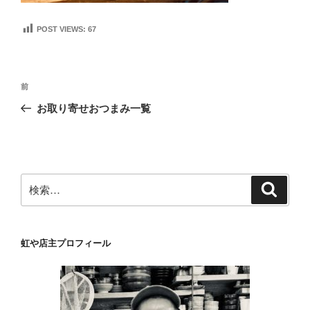
POST VIEWS:
67
投
前
前
稿
の
お取り寄せおつまみ一覧
ナ
投
ビ
稿
ゲ
ー
検
検
シ
索
索:
ョ
ン
虹や店主プロフィール