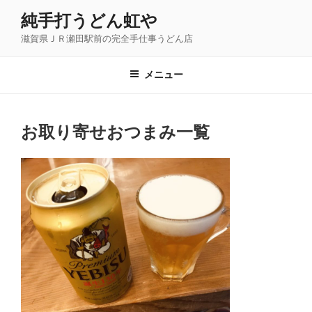
コ
純手打うどん虹や
ン
滋賀県ＪＲ瀬田駅前の完全手仕事うどん店
テ
ン
ツ
メニュー
へ
ス
キ
お取り寄せおつまみ一覧
ッ
プ