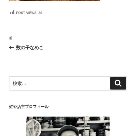
POST VIEWS:
39
投
前
前
稿
の
数の子なめこ
ナ
投
ビ
稿
ゲ
ー
検
検
シ
索
索:
ョ
ン
虹や店主プロフィール