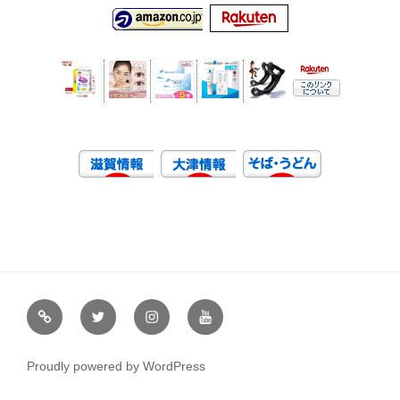
虹
Ｘ
イ
ユ
や
（エ
ン
ー
通
ッ
ス
チ
Proudly powered by WordPress
販
ク
タ
ュ