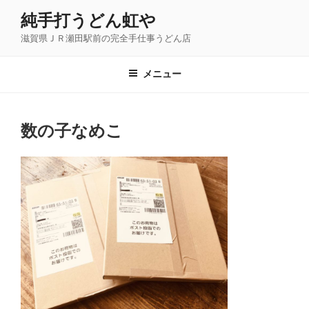
コ
純手打うどん虹や
ン
滋賀県ＪＲ瀬田駅前の完全手仕事うどん店
テ
ン
ツ
メニュー
へ
ス
キ
数の子なめこ
ッ
プ