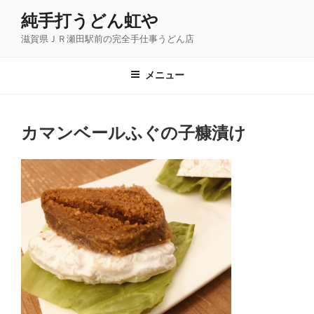
コ
純手打うどん虹や
ン
滋賀県ＪＲ瀬田駅前の完全手仕事うどん店
テ
ン
ツ
メニュー
へ
ス
キ
カマンベールふぐの子糠漬け
ッ
プ