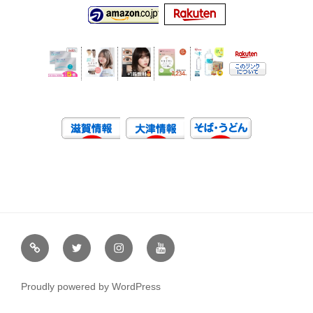
虹
Ｘ
イ
ユ
や
（エ
ン
ー
通
ッ
ス
チ
Proudly powered by WordPress
販
ク
タ
ュ