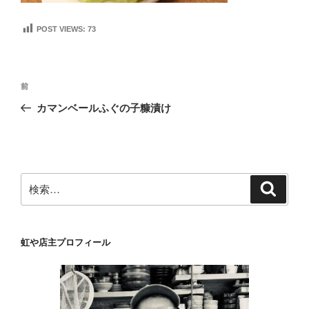
POST VIEWS:
73
投
前
前
稿
の
カマンベールふぐの子糠漬け
ナ
投
ビ
稿
ゲ
ー
検
検
シ
索
索:
ョ
ン
虹や店主プロフィール