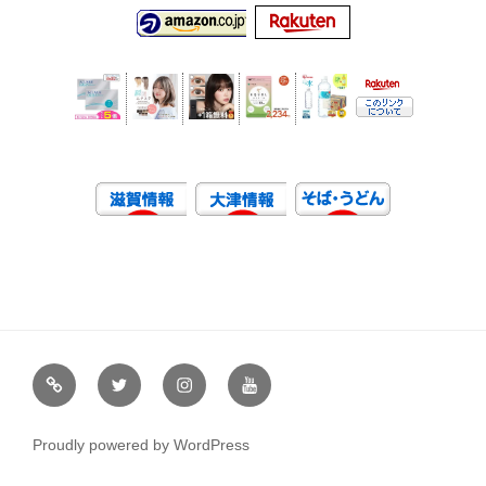
虹
Ｘ
イ
ユ
や
（エ
ン
ー
通
ッ
ス
チ
Proudly powered by WordPress
販
ク
タ
ュ