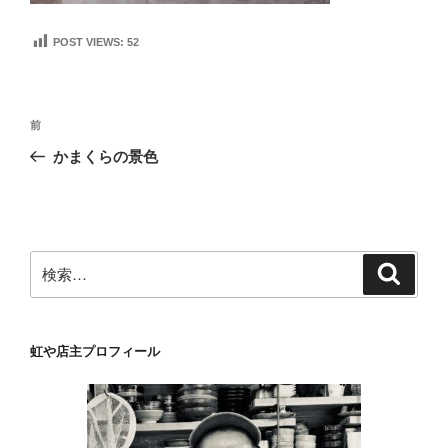
POST VIEWS:
52
投
前
前
稿
の
かまくらの景色
ナ
投
ビ
稿
ゲ
ー
検
検
シ
索
索:
ョ
ン
虹や店主プロフィール