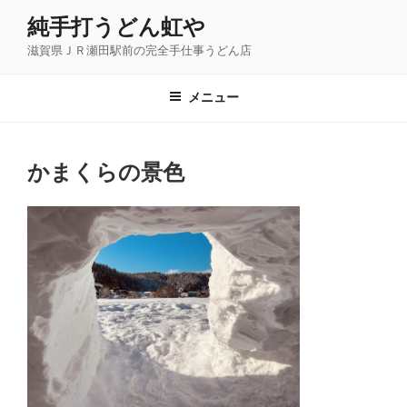
コ
純手打うどん虹や
ン
滋賀県ＪＲ瀬田駅前の完全手仕事うどん店
テ
ン
ツ
メニュー
へ
ス
キ
かまくらの景色
ッ
プ