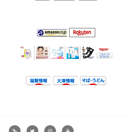
虹
Ｘ
イ
ユ