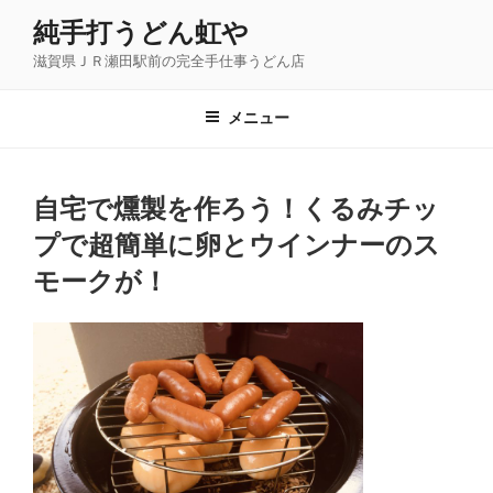
コ
純手打うどん虹や
ン
滋賀県ＪＲ瀬田駅前の完全手仕事うどん店
テ
ン
ツ
メニュー
へ
ス
キ
自宅で燻製を作ろう！くるみチッ
ッ
プで超簡単に卵とウインナーのス
プ
モークが！