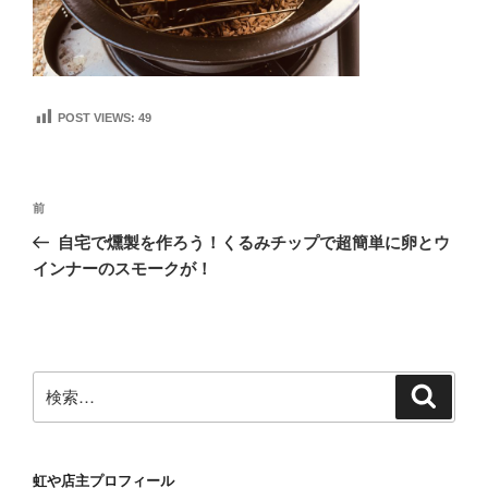
POST VIEWS:
49
投
前
前
稿
の
自宅で燻製を作ろう！くるみチップで超簡単に卵とウ
ナ
投
インナーのスモークが！
ビ
稿
ゲ
ー
シ
検
検
ョ
索
索:
ン
虹や店主プロフィール