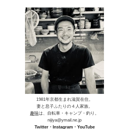
1981年京都生まれ滋賀在住。
妻と息子ふたりの４人家族。
趣味
は、自転車・キャンプ・釣り。
nijiya@ymail.ne.jp
Twitter
・
Instagram
・
YouTube