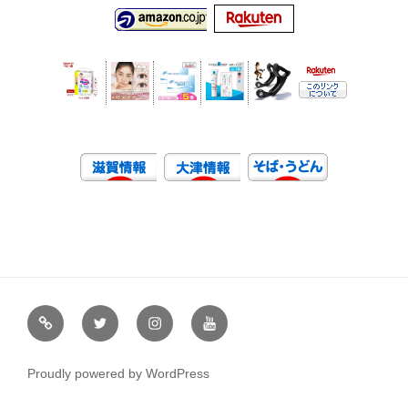
虹
Ｘ
イ
ユ
や
（エ
ン
ー
通
ッ
ス
チ
Proudly powered by WordPress
販
ク
タ
ュ