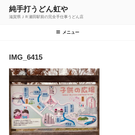
コ
純手打うどん虹や
ン
滋賀県ＪＲ瀬田駅前の完全手仕事うどん店
テ
ン
ツ
メニュー
へ
ス
キ
IMG_6415
ッ
プ