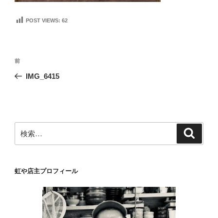
POST VIEWS:
62
投
前
前
稿
の
IMG_6415
ナ
投
ビ
稿
ゲ
ー
検
検
シ
索
索:
ョ
ン
虹や店主プロフィール