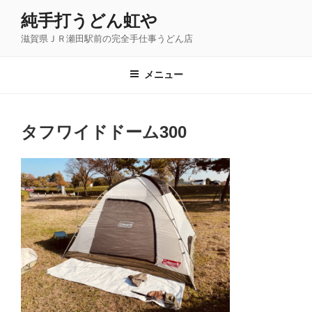
コ
純手打うどん虹や
ン
滋賀県ＪＲ瀬田駅前の完全手仕事うどん店
テ
ン
ツ
メニュー
へ
ス
キ
タフワイドドーム300
ッ
プ