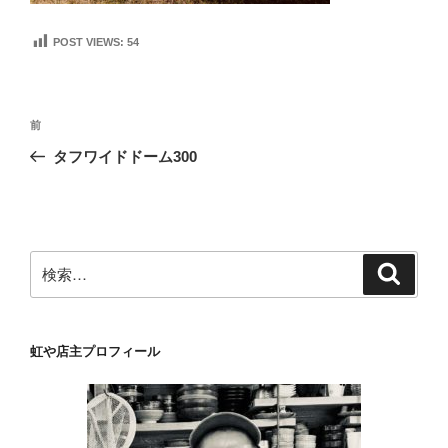
POST VIEWS:
54
投
前
前
稿
の
タフワイドドーム300
ナ
投
ビ
稿
ゲ
ー
検
検
シ
索
索:
ョ
ン
虹や店主プロフィール