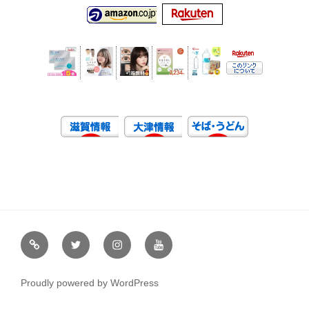
虹
Ｘ
イ
ユ
や
（エ
ン
ー
通
ッ
ス
チ
Proudly powered by WordPress
販
ク
タ
ュ