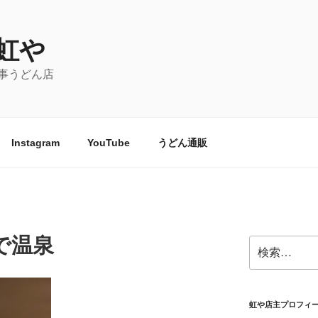
虹や
事うどん店
Instagram
YouTube
うどん通販
で温泉
検
索:
虹や店主プロフィ