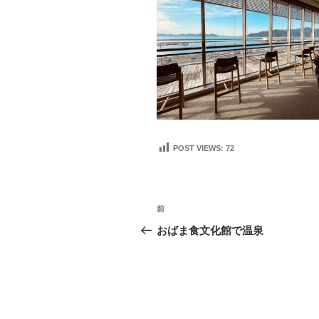
POST VIEWS:
72
投
前
前
稿
の
おばま食文化館で温泉
投
ナ
稿
ビ
ゲ