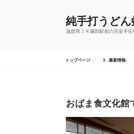
コ
ン
テ
純手打うどん
ン
滋賀県ＪＲ瀬田駅前の完全手仕
ツ
へ
ス
キ
トップページ
Ｘ -最新情報-
ッ
プ
おばま食文化館