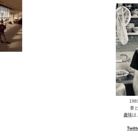
19
妻
趣味
は
Twitt