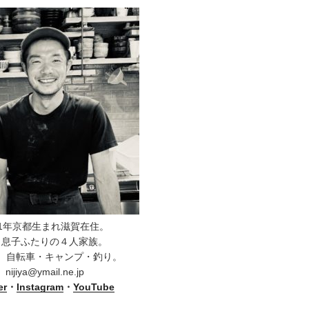
81年京都生まれ滋賀在住。
と息子ふたりの４人家族。
、自転車・キャンプ・釣り。
nijiya@ymail.ne.jp
er
・
Instagram
・
YouTube