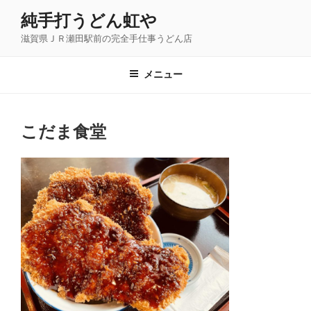
コ
純手打うどん虹や
ン
滋賀県ＪＲ瀬田駅前の完全手仕事うどん店
テ
ン
ツ
メニュー
へ
ス
キ
こだま食堂
ッ
プ