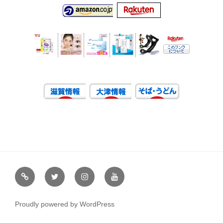
虹
Ｘ
イ
ユ
や
（エ
ン
ー
通
ッ
ス
チ
Proudly powered by WordPress
販
ク
タ
ュ