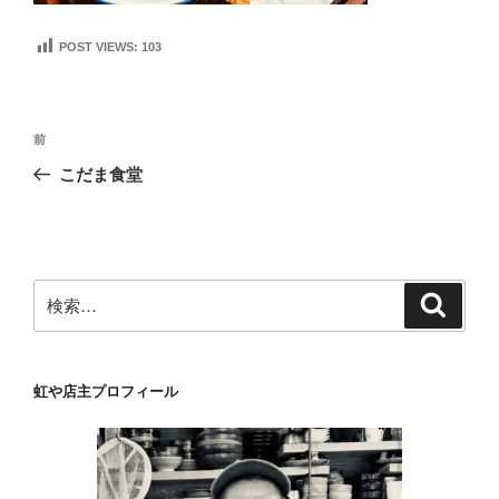
POST VIEWS:
103
投
前
前
稿
の
こだま食堂
ナ
投
ビ
稿
ゲ
ー
検
検
シ
索
索:
ョ
ン
虹や店主プロフィール