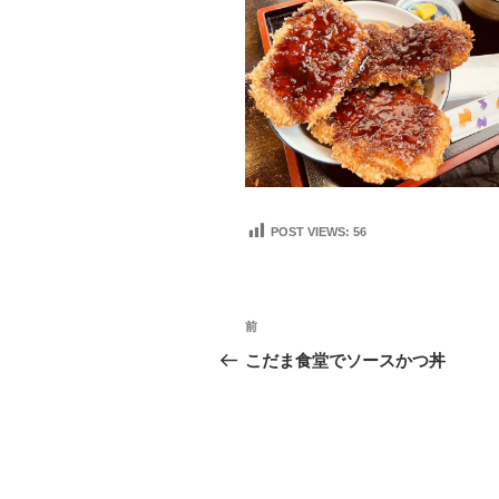
POST VIEWS:
56
投
前
前
稿
の
こだま食堂でソースかつ丼
投
ナ
稿
ビ
ゲ