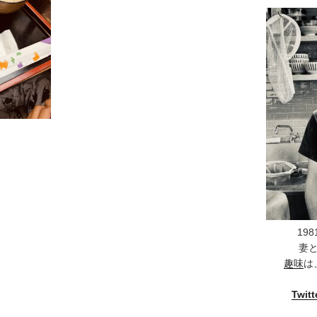
19
妻
趣味
は
Twitt