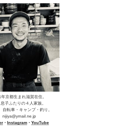
81年京都生まれ滋賀在住。
と息子ふたりの４人家族。
、自転車・キャンプ・釣り。
nijiya@ymail.ne.jp
er
・
Instagram
・
YouTube