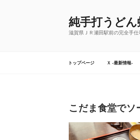
コ
ン
テ
純手打うどん
ン
滋賀県ＪＲ瀬田駅前の完全手仕
ツ
へ
ス
キ
トップページ
Ｘ -最新情報-
ッ
プ
こだま食堂でソ