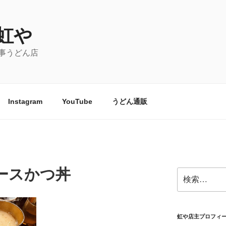
虹や
事うどん店
Instagram
YouTube
うどん通販
ースかつ丼
検
索:
虹や店主プロフィ