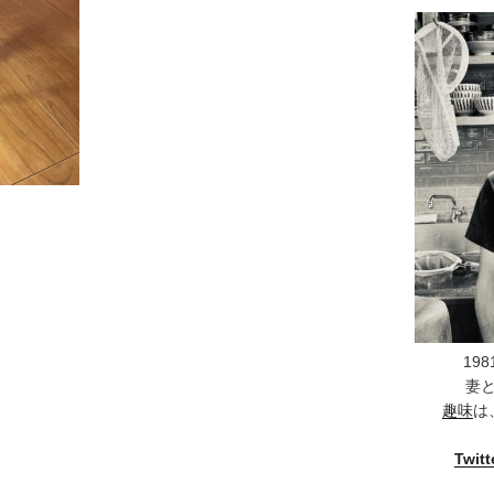
19
妻
趣味
は
Twitt