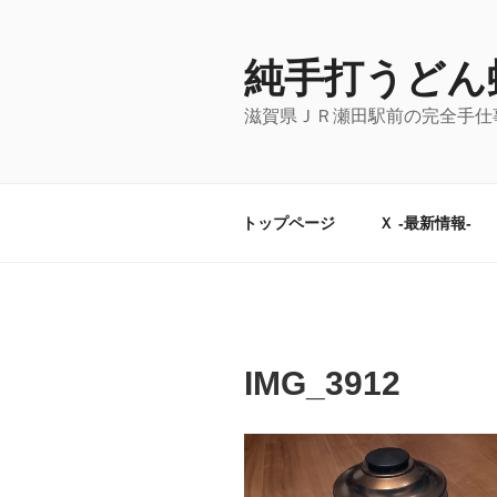
コ
ン
テ
純手打うどん
ン
滋賀県ＪＲ瀬田駅前の完全手仕
ツ
へ
ス
キ
トップページ
Ｘ -最新情報-
ッ
プ
IMG_3912