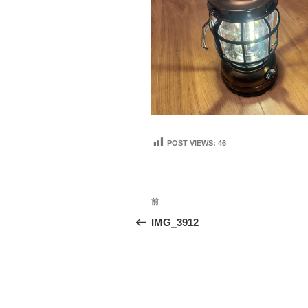
POST VIEWS:
46
投
前
前
稿
の
IMG_3912
投
ナ
稿
ビ
ゲ