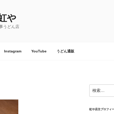
虹や
事うどん店
Instagram
YouTube
うどん通販
検
索:
虹や店主プロフィ