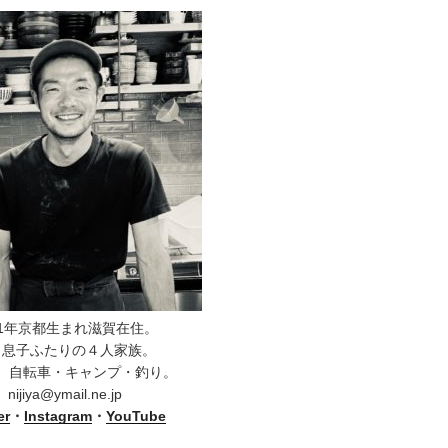
81年京都生まれ滋賀在住。
と息子ふたりの４人家族。
、自転車・キャンプ・釣り。
nijiya@ymail.ne.jp
er
・
Instagram
・
YouTube