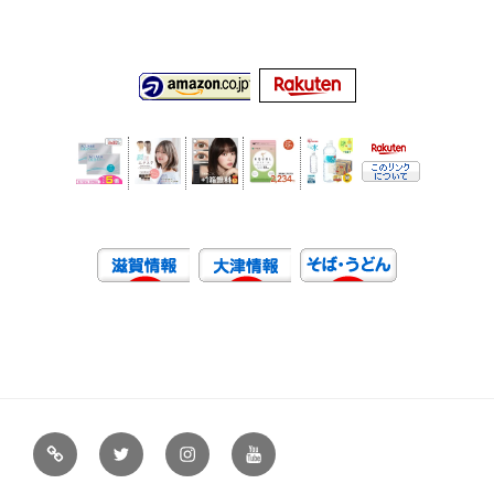
虹
Ｘ
イ
ユ
や
（エ
ン
ー