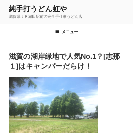
コ
純手打うどん虹や
ン
滋賀県ＪＲ瀬田駅前の完全手仕事うどん店
テ
ン
ツ
メニュー
へ
ス
キ
滋賀の湖岸緑地で人気No.1？[志那
ッ
１]はキャンパーだらけ！
プ