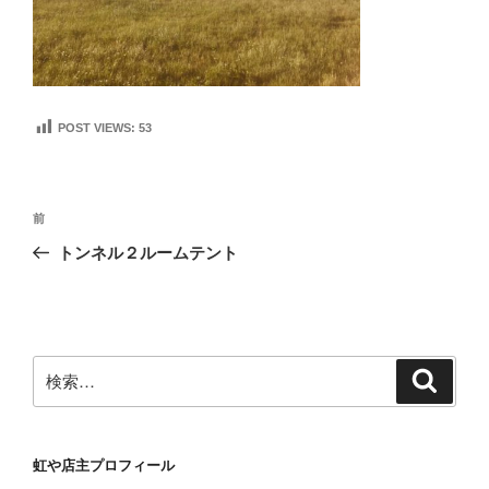
POST VIEWS:
53
投
前
前
稿
の
トンネル２ルームテント
ナ
投
ビ
稿
ゲ
ー
検
検
シ
索
索:
ョ
ン
虹や店主プロフィール