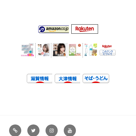
虹
Ｘ
イ
ユ
や
（エ
ン
ー