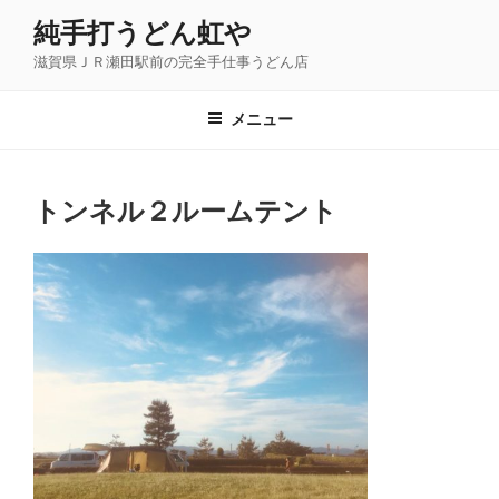
コ
純手打うどん虹や
ン
滋賀県ＪＲ瀬田駅前の完全手仕事うどん店
テ
ン
ツ
メニュー
へ
ス
キ
トンネル２ルームテント
ッ
プ