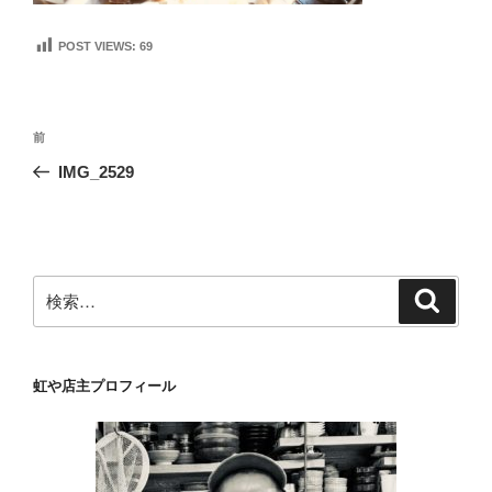
POST VIEWS:
69
投
前
前
稿
の
IMG_2529
ナ
投
ビ
稿
ゲ
ー
検
検
シ
索
索:
ョ
ン
虹や店主プロフィール