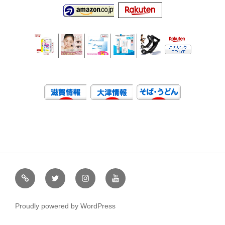
虹
Ｘ
イ
ユ
や
（エ
ン
ー
通
ッ
ス
チ
Proudly powered by WordPress
販
ク
タ
ュ