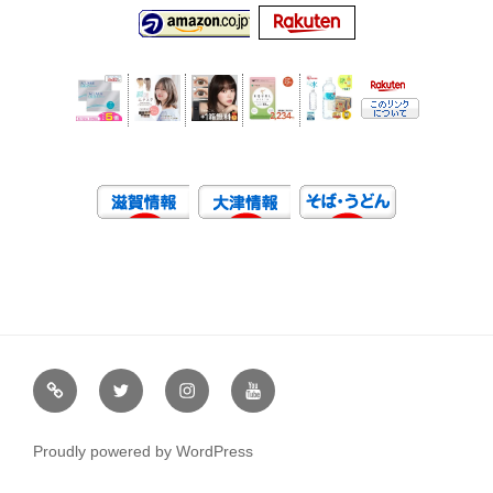
虹
Ｘ
イ
ユ
や
（エ
ン
ー
通
ッ
ス
チ
Proudly powered by WordPress
販
ク
タ
ュ