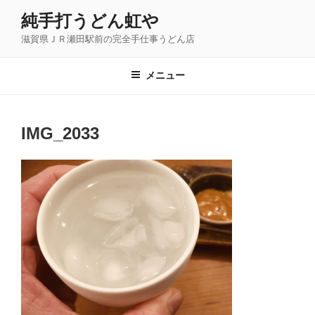
コ
純手打うどん虹や
ン
滋賀県ＪＲ瀬田駅前の完全手仕事うどん店
テ
ン
ツ
メニュー
へ
ス
キ
IMG_2033
ッ
プ