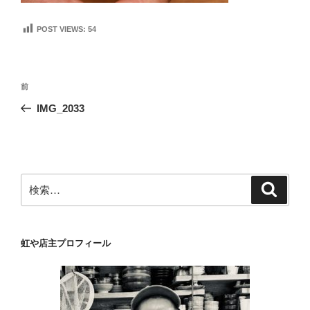
POST VIEWS:
54
投
前
前
稿
の
IMG_2033
ナ
投
ビ
稿
ゲ
ー
検
検
シ
索
索:
ョ
ン
虹や店主プロフィール