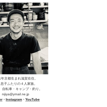
81年京都生まれ滋賀在住。
と息子ふたりの４人家族。
、自転車・キャンプ・釣り。
nijiya@ymail.ne.jp
er
・
Instagram
・
YouTube