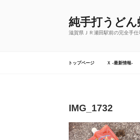
コ
ン
テ
純手打うどん
ン
滋賀県ＪＲ瀬田駅前の完全手仕
ツ
へ
ス
キ
トップページ
Ｘ -最新情報-
ッ
プ
IMG_1732