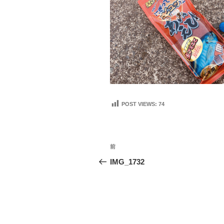
POST VIEWS:
74
投
前
前
稿
の
IMG_1732
投
ナ
稿
ビ
ゲ