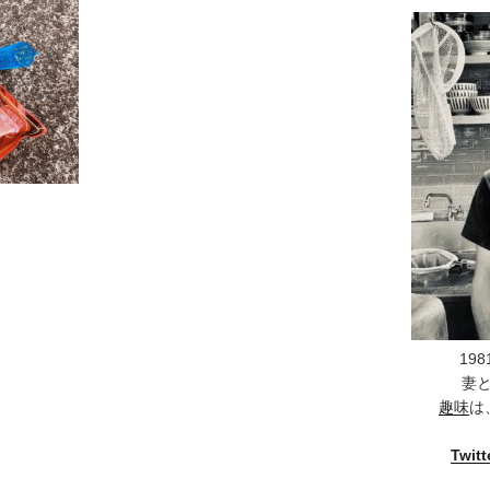
19
妻
趣味
は
Twitt