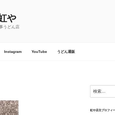
虹や
事うどん店
Instagram
YouTube
うどん通販
検
索:
虹や店主プロフィ