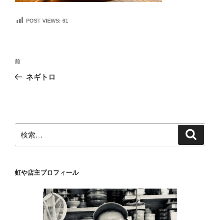
POST VIEWS:
61
投
前
前
稿
の
ネギトロ
ナ
投
ビ
稿
ゲ
ー
検
検
シ
索
索:
ョ
ン
虹や店主プロフィール