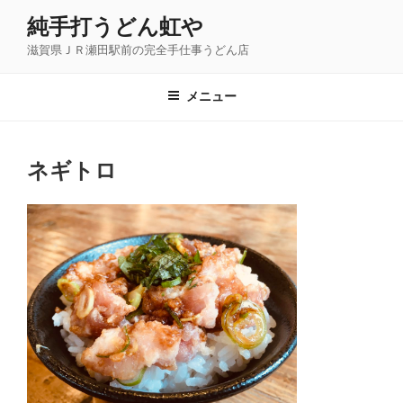
コ
純手打うどん虹や
ン
滋賀県ＪＲ瀬田駅前の完全手仕事うどん店
テ
ン
ツ
メニュー
へ
ス
キ
ネギトロ
ッ
プ