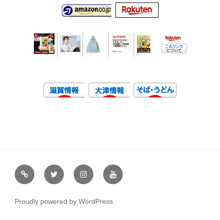
虹
Ｘ
イ
ユ
や
（エ
ン
ー
通
ッ
ス
チ
Proudly powered by WordPress
販
ク
タ
ュ