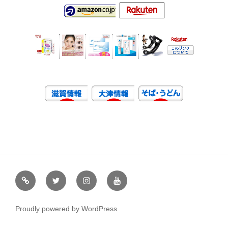
虹
Ｘ
イ
ユ
や
（エ
ン
ー
通
ッ
ス
チ
Proudly powered by WordPress
販
ク
タ
ュ