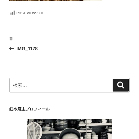
POST VIEWS:
60
投
前
前
稿
の
IMG_1178
ナ
投
ビ
稿
ゲ
ー
検
検
シ
索
索:
ョ
ン
虹や店主プロフィール