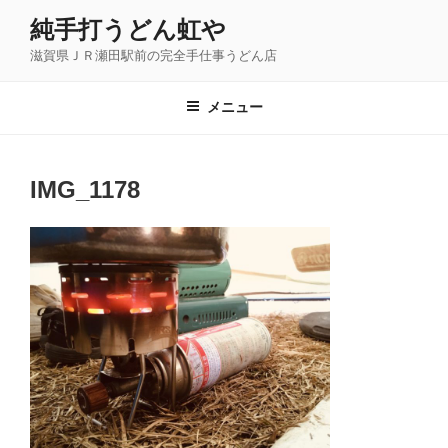
コ
純手打うどん虹や
ン
滋賀県ＪＲ瀬田駅前の完全手仕事うどん店
テ
ン
ツ
メニュー
へ
ス
キ
IMG_1178
ッ
プ