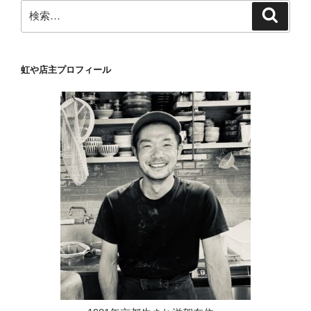
ー
検
検
シ
索
索:
ョ
ン
虹や店主プロフィール