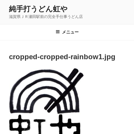
コ
純手打うどん虹や
ン
滋賀県ＪＲ瀬田駅前の完全手仕事うどん店
テ
ン
ツ
メニュー
へ
ス
キ
cropped-cropped-rainbow1.jpg
ッ
プ