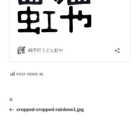
POST VIEWS:
86
投
前
前
稿
の
cropped-cropped-rainbow1.jpg
ナ
投
ビ
稿
ゲ