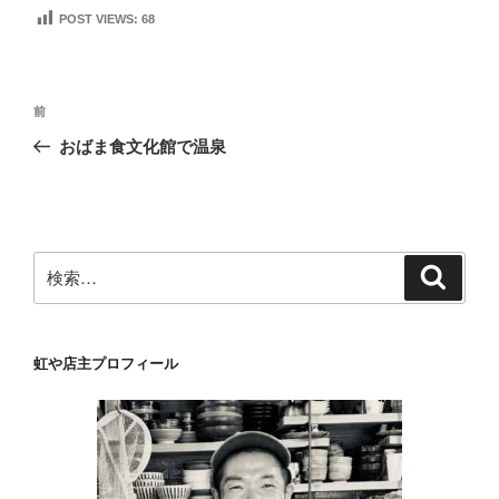
POST VIEWS:
68
投
前
前
稿
の
おばま食文化館で温泉
ナ
投
ビ
稿
ゲ
ー
検
検
シ
索
索:
ョ
ン
虹や店主プロフィール