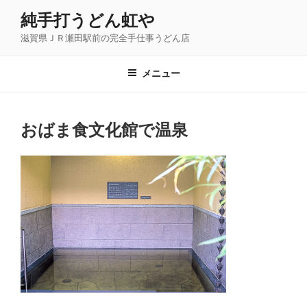
コ
純手打うどん虹や
ン
滋賀県ＪＲ瀬田駅前の完全手仕事うどん店
テ
ン
ツ
メニュー
へ
ス
キ
おばま食文化館で温泉
ッ
プ