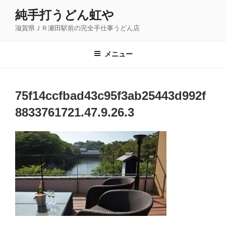
コ
純手打うどん虹や
ン
滋賀県ＪＲ瀬田駅前の完全手仕事うどん店
テ
ン
ツ
メニュー
へ
ス
キ
75f14ccfbad43c95f3ab25443d992f
ッ
8833761721.47.9.26.3
プ