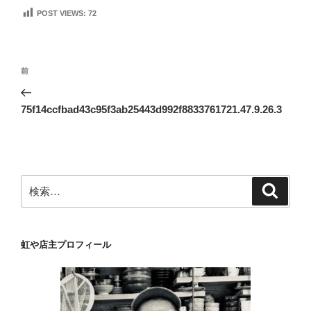
POST VIEWS:
72
投
前
前
稿
の
ナ
投
75f14ccfbad43c95f3ab25443d992f8833761721.47.9.26.3
ビ
稿
ゲ
ー
シ
検
検
ョ
索
索:
ン
虹や店主プロフィール