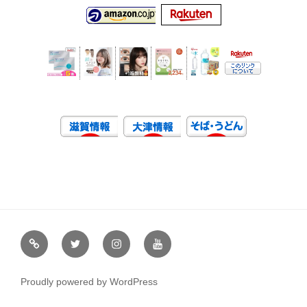
虹
Ｘ
イ
ユ
や
（エ
ン
ー
通
ッ
ス
チ
Proudly powered by WordPress
販
ク
タ
ュ