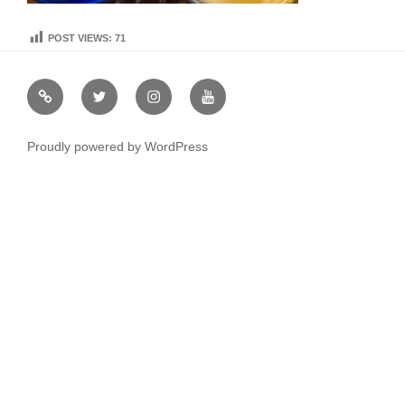
POST VIEWS:
71
虹
Ｘ
イ
ユ
や
（エ
ン
ー
通
ッ
ス
チ
Proudly powered by WordPress
販
ク
タ
ュ
ス）
グ
ー
ラ
ブ
ム