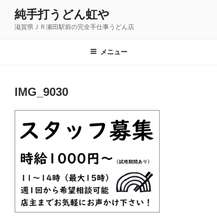
コ
純手打うどん虹や
ン
滋賀県ＪＲ瀬田駅前の完全手仕事うどん店
テ
ン
ツ
メニュー
へ
ス
キ
IMG_9030
ッ
プ