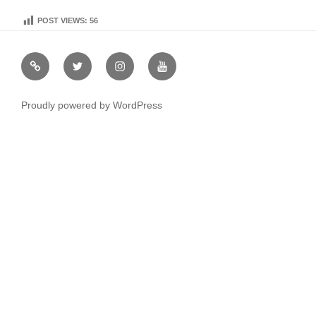
POST VIEWS:
56
虹
Ｘ
イ
ユ
や
（エ
ン
ー
通
ッ
ス
チ
Proudly powered by WordPress
販
ク
タ
ュ
ス）
グ
ー
ラ
ブ
ム