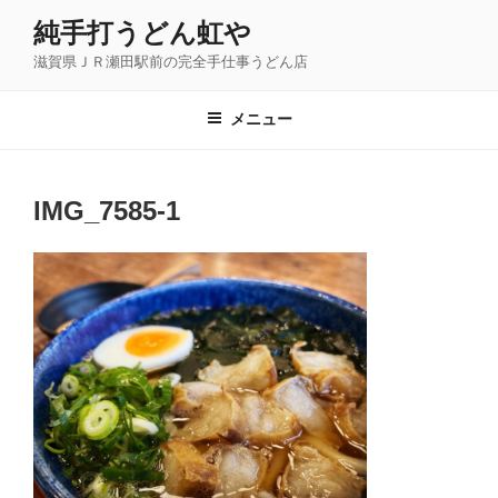
コ
純手打うどん虹や
ン
滋賀県ＪＲ瀬田駅前の完全手仕事うどん店
テ
ン
ツ
メニュー
へ
ス
キ
IMG_7585-1
ッ
プ