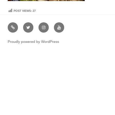
POST VIEWS:
27
虹
Ｘ
イ
ユ
や
（エ
ン
ー
通
ッ
ス
チ
Proudly powered by WordPress
販
ク
タ
ュ
ス）
グ
ー
ラ
ブ
ム