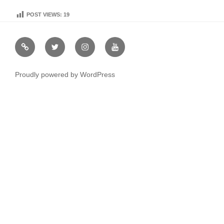
POST VIEWS:
19
虹
Ｘ
イ
ユ
や
（エ
ン
ー
通
ッ
ス
チ
Proudly powered by WordPress
販
ク
タ
ュ
ス）
グ
ー
ラ
ブ
ム