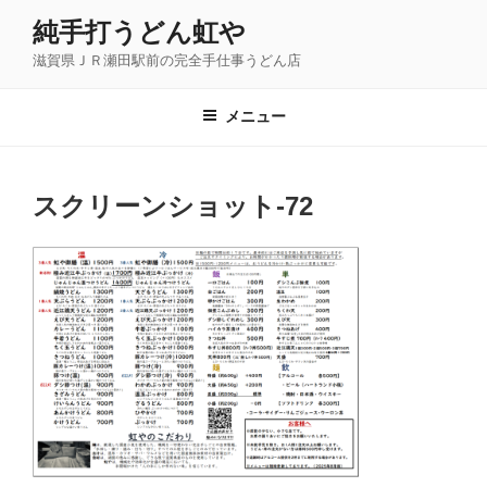
コ
純手打うどん虹や
ン
滋賀県ＪＲ瀬田駅前の完全手仕事うどん店
テ
ン
ツ
メニュー
へ
ス
キ
スクリーンショット-72
ッ
プ