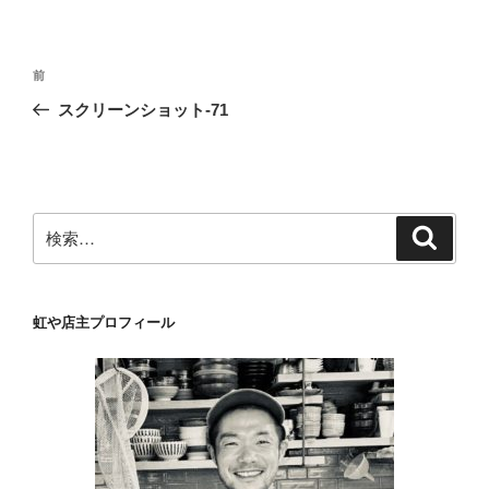
投
前
前
稿
の
スクリーンショット-71
ナ
投
ビ
稿
ゲ
ー
検
検
シ
索
索:
ョ
ン
虹や店主プロフィール