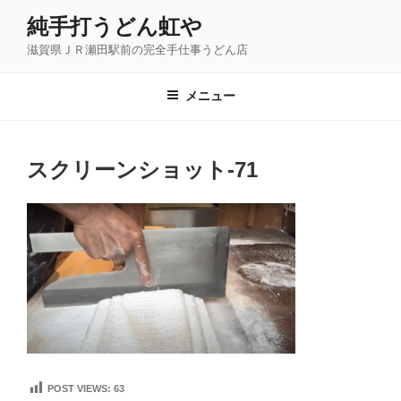
コ
純手打うどん虹や
ン
滋賀県ＪＲ瀬田駅前の完全手仕事うどん店
テ
ン
ツ
メニュー
へ
ス
キ
スクリーンショット-71
ッ
プ
POST VIEWS:
63