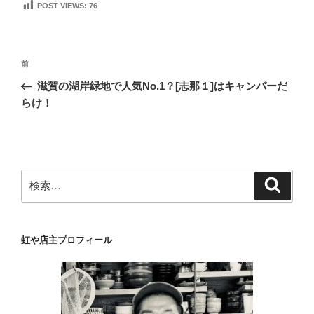
POST VIEWS:
76
投
前
前
稿
の
滋賀の湖岸緑地で人気No.1？[志那１]はキャンパーだ
ナ
投
らけ！
ビ
稿
ゲ
ー
シ
検
検
ョ
索
索:
ン
虹や店主プロフィール