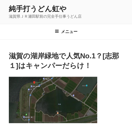
コ
純手打うどん虹や
ン
滋賀県ＪＲ瀬田駅前の完全手仕事うどん店
テ
ン
ツ
メニュー
へ
ス
キ
滋賀の湖岸緑地で人気No.1？[志那
ッ
１]はキャンパーだらけ！
プ