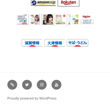
虹
Ｘ
イ
ユ
や
（エ
ン
ー
通
ッ
ス
チ
Proudly powered by WordPress
販
ク
タ
ュ
ス）
グ
ー